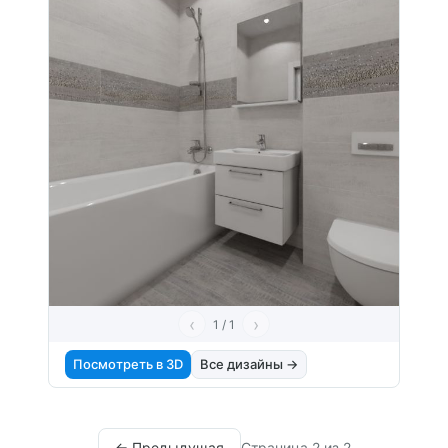
‹
›
1 / 1
Посмотреть в 3D
Все дизайны →
← Предыдущая
Страница 2 из 2