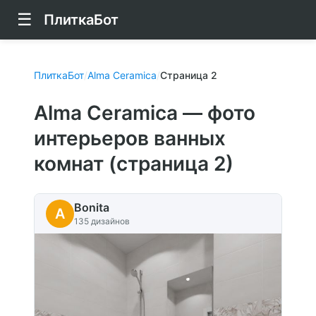
☰
ПлиткаБот
ПлиткаБот
/
Alma Ceramica
/
Страница 2
Alma Ceramica — фото
интерьеров ванных
комнат (страница 2)
Bonita
A
135 дизайнов