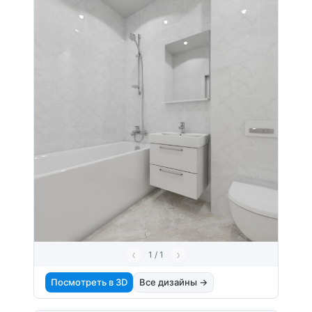
‹
›
1 / 1
Посмотреть в 3D
Все дизайны →