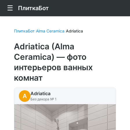
☰
ПлиткаБот
ПлиткаБот
/
Alma Ceramica
/
Adriatica
Adriatica (Alma
Ceramica) — фото
интерьеров ванных
комнат
Adriatica
A
Без декора № 1