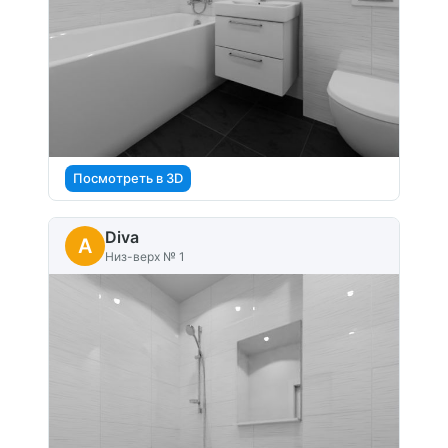
Посмотреть в 3D
Diva
A
Низ-верх № 1