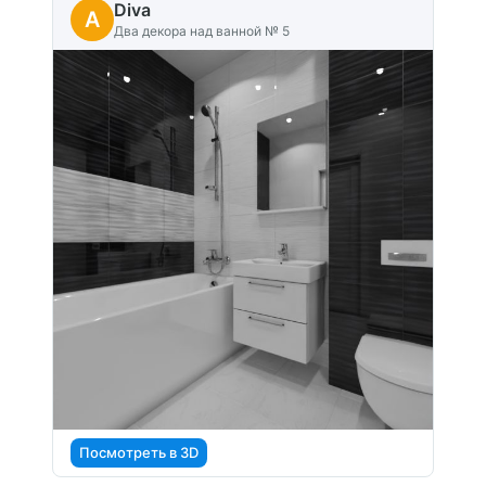
Diva
A
Два декора над ванной № 5
Посмотреть в 3D