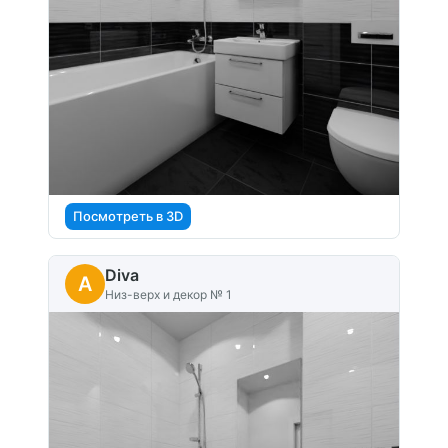
Посмотреть в 3D
Diva
A
Низ-верх и декор № 1