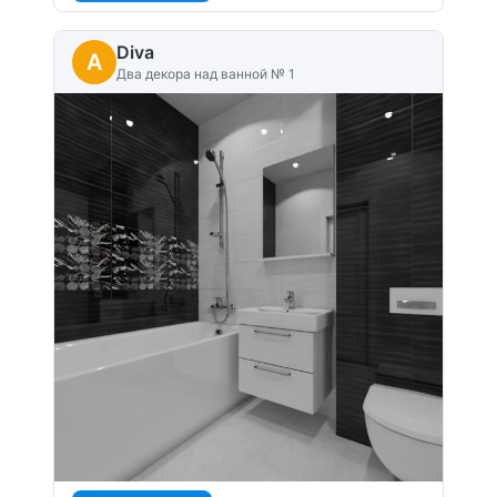
Diva
A
Два декора над ванной № 1