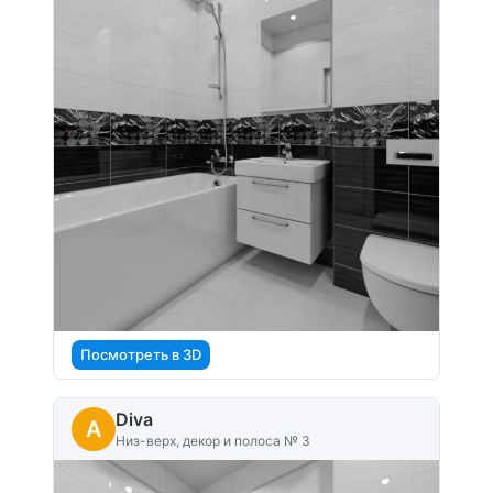
Посмотреть в 3D
Diva
A
Низ-верх, декор и полоса № 3