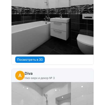
Посмотреть в 3D
Diva
A
Низ-верх и декор № 3