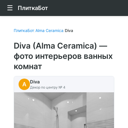
☰
ПлиткаБот
ПлиткаБот
/
Alma Ceramica
/
Diva
Diva (Alma Ceramica) —
фото интерьеров ванных
комнат
Diva
A
Декор по центру № 4