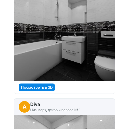
Посмотреть в 3D
Diva
A
Низ-верх, декор и полоса № 1