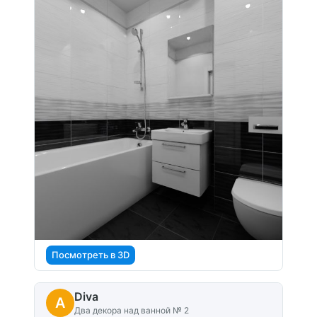
Посмотреть в 3D
Diva
A
Два декора над ванной № 2