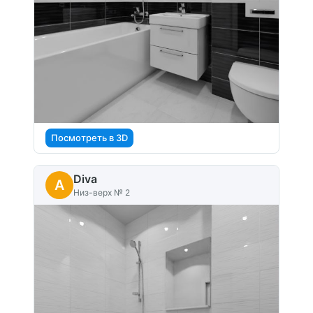
Посмотреть в 3D
Diva
A
Низ-верх № 2