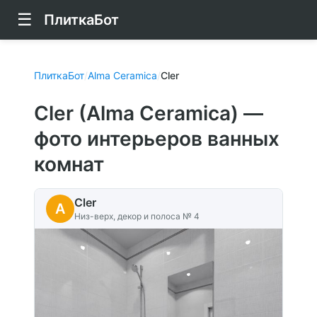
☰
ПлиткаБот
ПлиткаБот
/
Alma Ceramica
/
Cler
Cler (Alma Ceramica) —
фото интерьеров ванных
комнат
Cler
A
Низ-верх, декор и полоса № 4