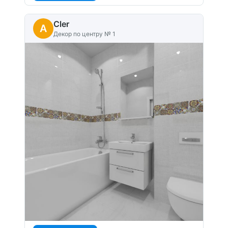
Cler
A
Декор по центру № 1