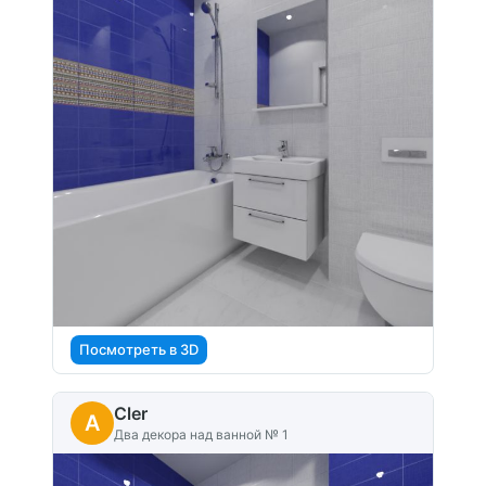
Посмотреть в 3D
Cler
A
Два декора над ванной № 1