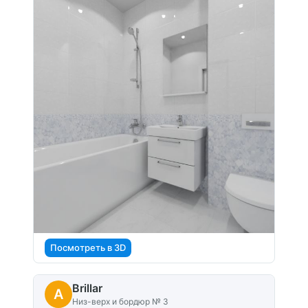
Посмотреть в 3D
Brillar
A
Низ-верх и бордюр № 3