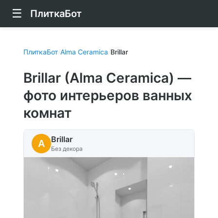
☰
ПлиткаБот
ПлиткаБот
/
Alma Ceramica
/
Brillar
Brillar (Alma Ceramica) —
фото интерьеров ванных
комнат
Brillar
A
Без декора