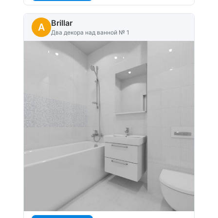
Brillar
A
Два декора над ванной № 1