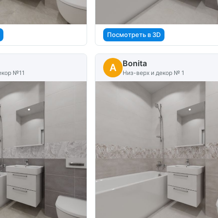
Посмотреть в 3D
Bonita
A
екор №11
Низ-верх и декор № 1