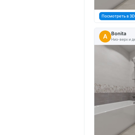
Посмотреть в 3D
Bonita
A
Низ-верх и д