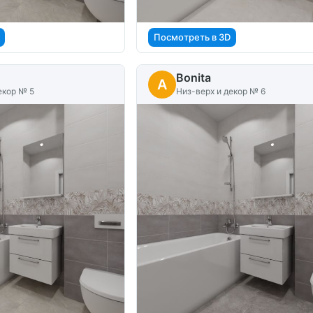
Посмотреть в 3D
Bonita
A
екор № 5
Низ-верх и декор № 6