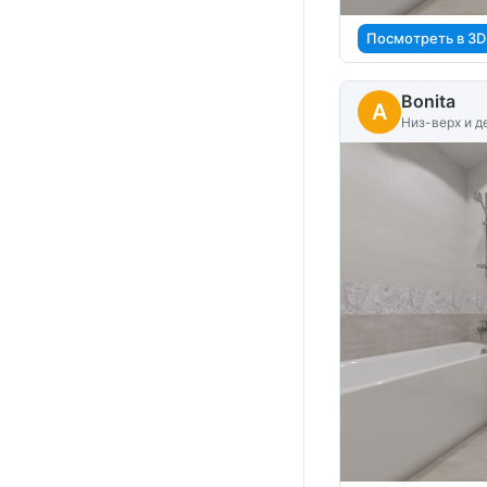
Посмотреть в 3D
Bonita
A
Низ-верх и д