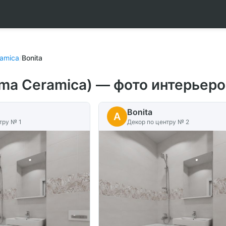
ramica
/
Bonita
lma Ceramica) — фото интерьер
Bonita
A
тру № 1
Декор по центру № 2