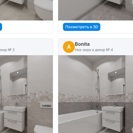
Посмотреть в 3D
Bonita
A
екор № 2
Низ-верх и декор № 4