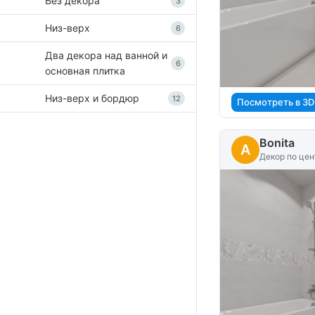
Без декора
3
Низ-верх
6
Два декора над ванной и
6
основная плитка
Низ-верх и бордюр
12
Посмотреть в 3D
Bonita
A
Декор по цен