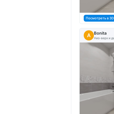
Посмотреть в 3D
Bonita
A
Низ-верх и д