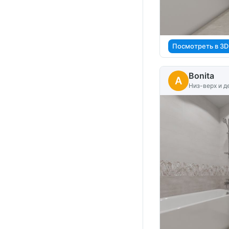
Посмотреть в 3D
Bonita
A
Низ-верх и д