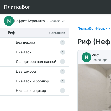
ПлиткаБот
N
Нефрит-Керамика
96 коллекций
ПлиткаБот
/
Нефрит-
Риф
6 дизайнов
Риф (Неф
Без декора
1
Низ-верх
1
Риф
N
Без декора
Два декора над ванной
1
Два декора
1
Низ-верх и бордюр
1
Низ-верх и декор
1