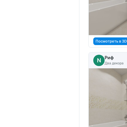
Посмотреть в 3D
Риф
N
Два декора