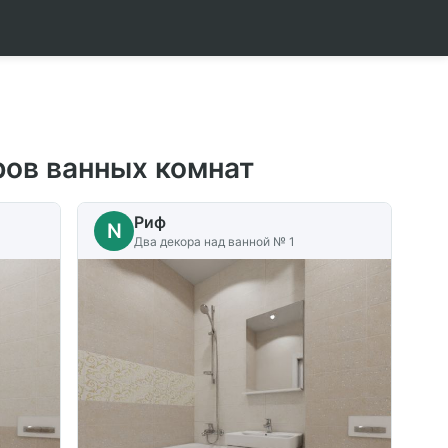
ров ванных комнат
Риф
N
Два декора над ванной № 1