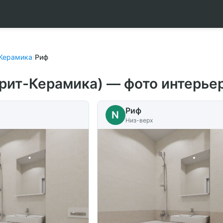
Керамика
/
Риф
рит-Керамика) — фото интерье
Риф
N
Низ-верх