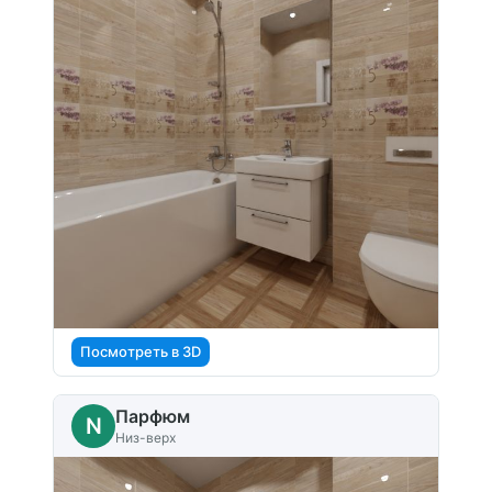
Посмотреть в 3D
Парфюм
N
Низ-верх