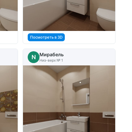
Посмотреть в 3D
Мирабель
N
Низ-верх № 1