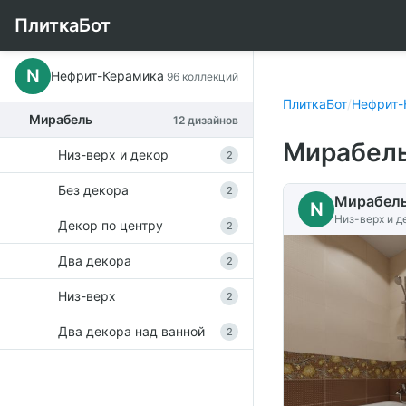
ПлиткаБот
N
Нефрит-Керамика
96 коллекций
ПлиткаБот
/
Нефрит-
Мирабель
12 дизайнов
Мирабель
Низ-верх и декор
2
Без декора
2
Мирабел
N
Низ-верх и д
Декор по центру
2
Два декора
2
Низ-верх
2
Два декора над ванной
2