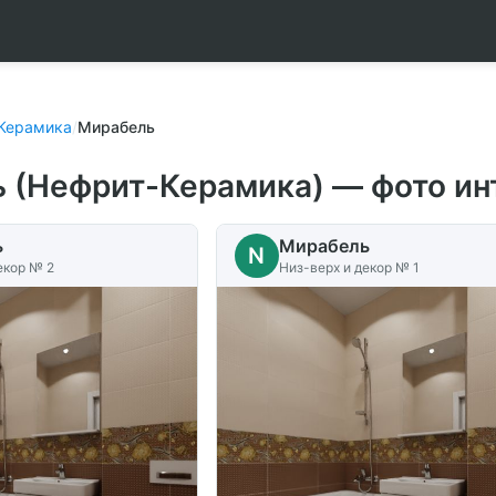
Керамика
/
Мирабель
 (Нефрит-Керамика) — фото ин
ь
Мирабель
N
екор № 2
Низ-верх и декор № 1