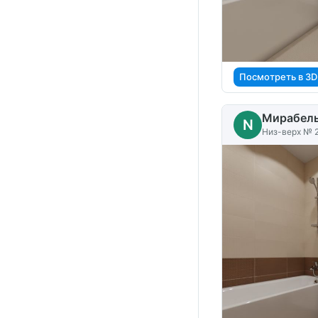
Посмотреть в 3D
Мирабел
N
Низ-верх № 