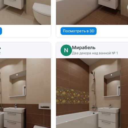
Посмотреть в 3D
ь
Мирабель
N
2
Два декора над ванной № 1