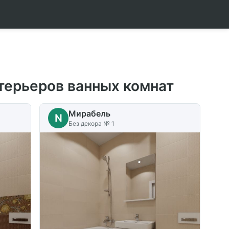
терьеров ванных комнат
Мирабель
N
Без декора № 1