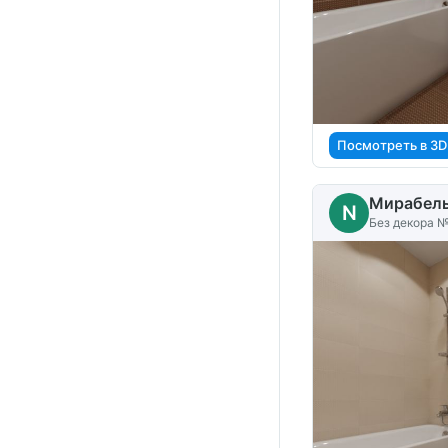
Посмотреть в 3D
Мирабел
N
Без декора №