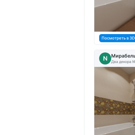
Посмотреть в 3D
Мирабел
N
Два декора №