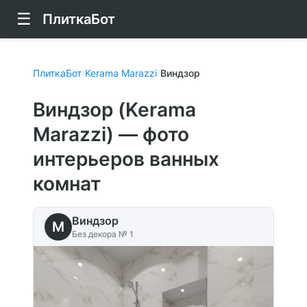
☰
ПлиткаБот
ПлиткаБот
/
Kerama Marazzi
/
Виндзор
Виндзор (Kerama
Marazzi) — фото
интерьеров ванных
комнат
Виндзор
M
Без декора № 1