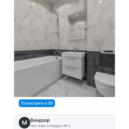
Посмотреть в 3D
Виндзор
M
Низ-верх и бордюр № 2