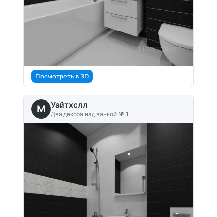
Посмотреть в 3D
Уайтхолл
M
Два декора над ванной № 1