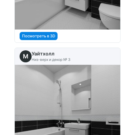
Посмотреть в 3D
Уайтхолл
M
Низ-верх и декор № 3