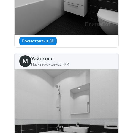
Посмотреть в 3D
Уайтхолл
M
Низ-верх и декор № 4