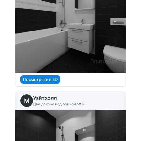
Посмотреть в 3D
Уайтхолл
M
Два декора над ванной № 6