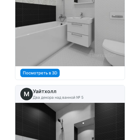
Посмотреть в 3D
Уайтхолл
M
Два декора над ванной № 5