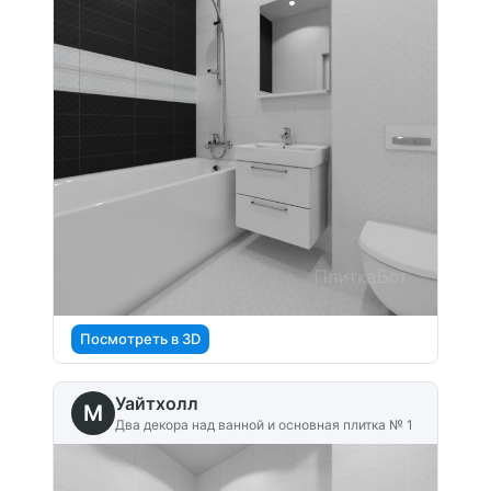
Посмотреть в 3D
Уайтхолл
M
Два декора над ванной и основная плитка № 1