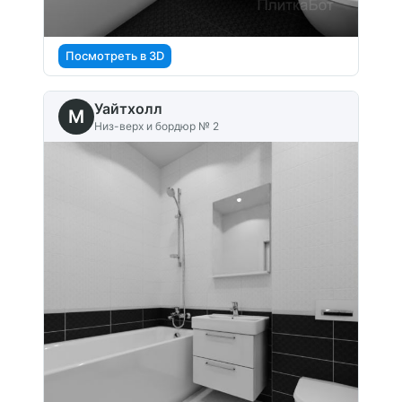
Посмотреть в 3D
Уайтхолл
M
Низ-верх и бордюр № 2