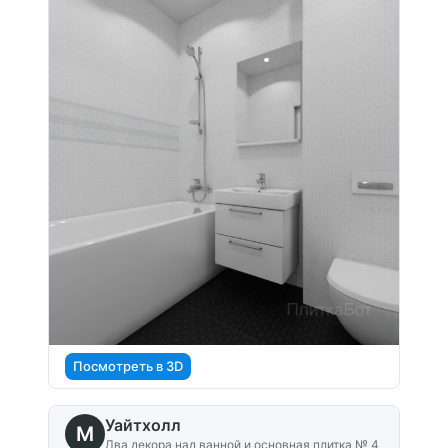
Посмотреть в 3D
Уайтхолл
M
Два декора над ванной и основная плитка № 4