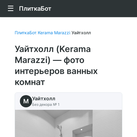
☰
ПлиткаБот
ПлиткаБот
/
Kerama Marazzi
/
Уайтхолл
Уайтхолл (Kerama
Marazzi) — фото
интерьеров ванных
комнат
Уайтхолл
M
Без декора № 1