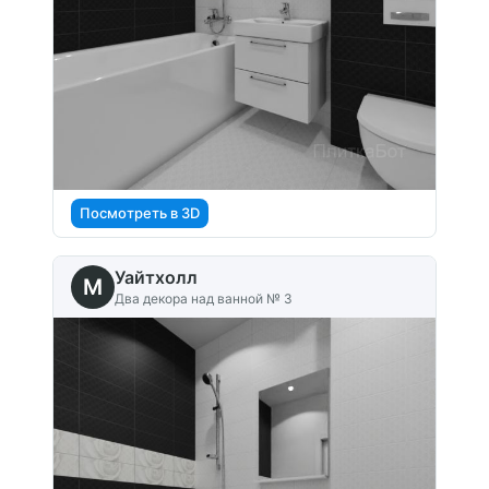
Посмотреть в 3D
Уайтхолл
M
Два декора над ванной № 3