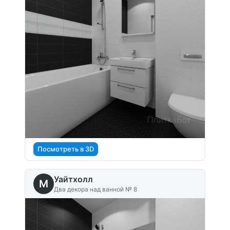
Посмотреть в 3D
Уайтхолл
M
Два декора над ванной № 8