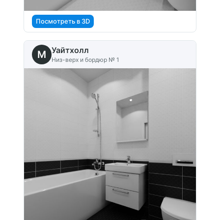
Посмотреть в 3D
Уайтхолл
M
Низ-верх и бордюр № 1