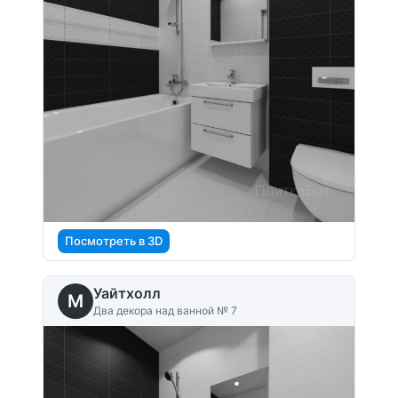
Посмотреть в 3D
Уайтхолл
M
Два декора над ванной № 7