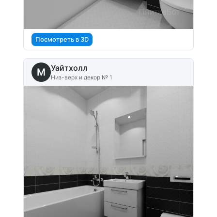
Посмотреть в 3D
Уайтхолл
M
Низ-верх и декор № 1