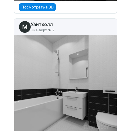
Посмотреть в 3D
Уайтхолл
M
Низ-верх № 2