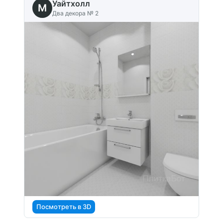
Уайтхолл
M
Два декора № 2
Посмотреть в 3D