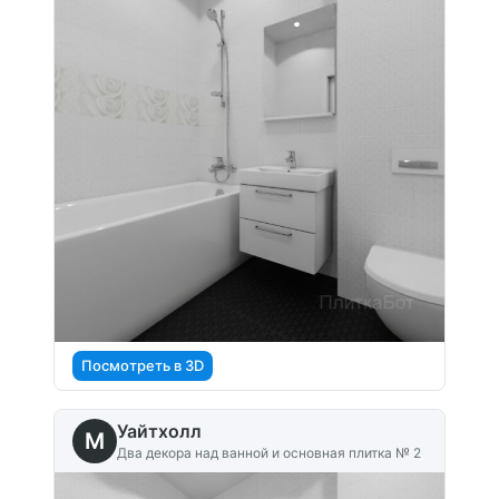
Посмотреть в 3D
Уайтхолл
M
Два декора над ванной и основная плитка № 2