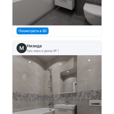
Посмотреть в 3D
Низида
M
Низ-верх и декор № 1