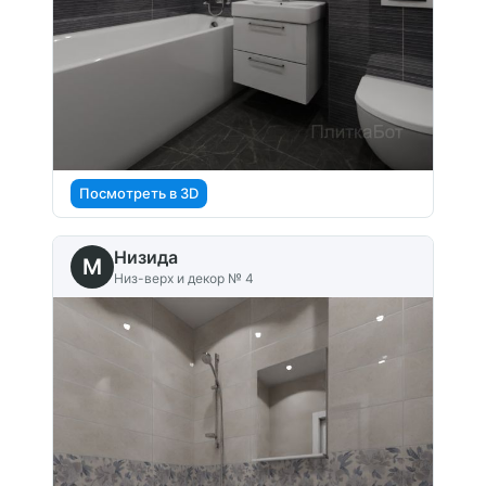
Посмотреть в 3D
Низида
M
Низ-верх и декор № 4