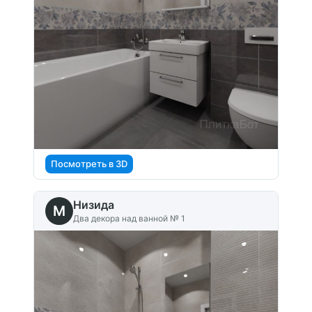
Посмотреть в 3D
Низида
M
Два декора над ванной № 1