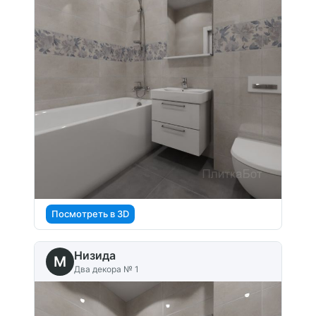
Посмотреть в 3D
Низида
M
Два декора № 1