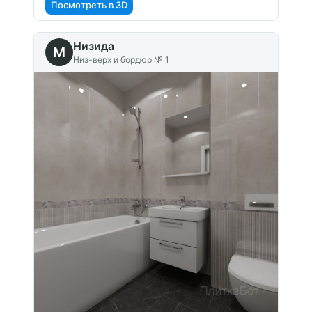
Посмотреть в 3D
Низида
M
Низ-верх и бордюр № 1