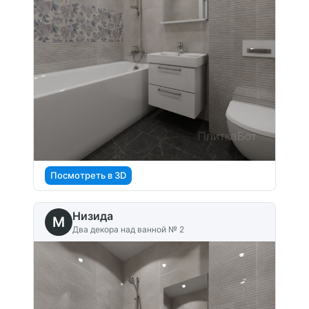
Посмотреть в 3D
Низида
M
Два декора над ванной № 2