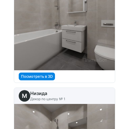
Посмотреть в 3D
Низида
M
Декор по центру № 1