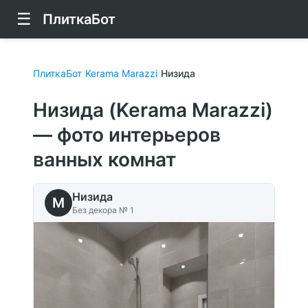
☰
ПлиткаБот
ПлиткаБот
/
Kerama Marazzi
/
Низида
Низида (Kerama Marazzi)
— фото интерьеров
ванных комнат
Низида
M
Без декора № 1