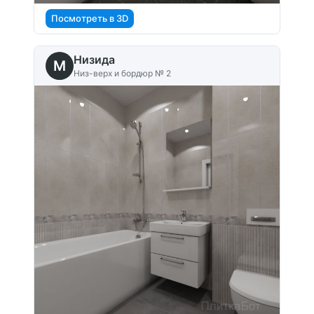
Посмотреть в 3D
Низида
M
Низ-верх и бордюр № 2