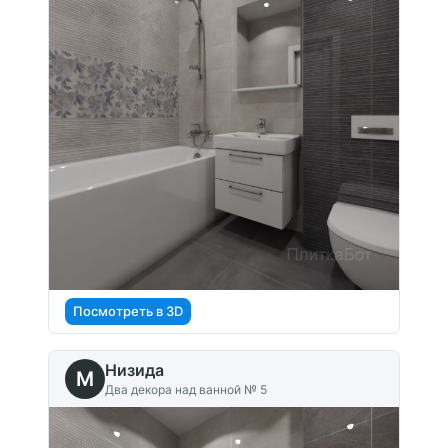
Посмотреть в 3D
Низида
M
Два декора над ванной № 5