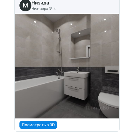
Низида
M
Низ-верх № 4
Посмотреть в 3D