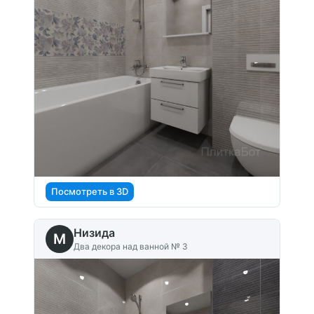
Посмотреть в 3D
Низида
M
Два декора над ванной № 3