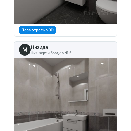
Посмотреть в 3D
Низида
M
Низ-верх и бордюр № 6