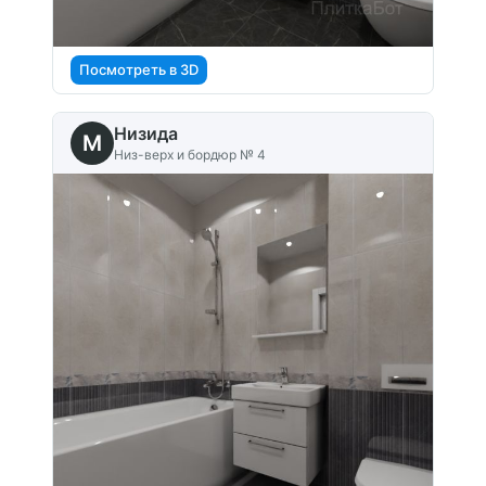
Посмотреть в 3D
Низида
M
Низ-верх и бордюр № 4