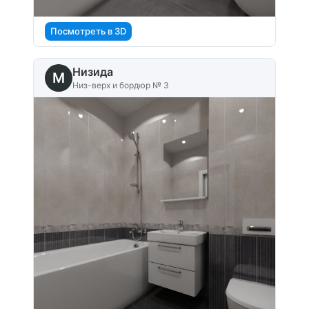
Посмотреть в 3D
Низида
M
Низ-верх и бордюр № 3