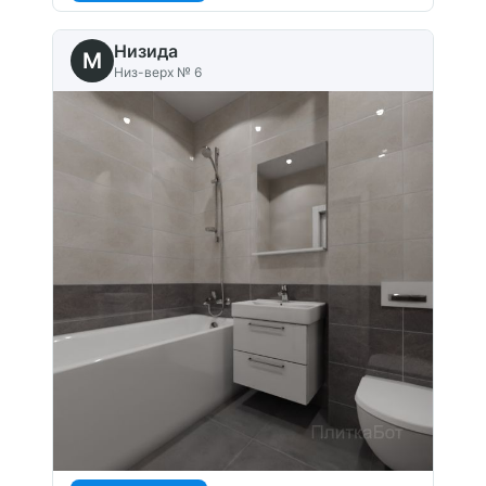
Низида
M
Низ-верх № 6