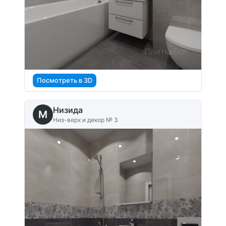
Посмотреть в 3D
Низида
M
Низ-верх и декор № 3