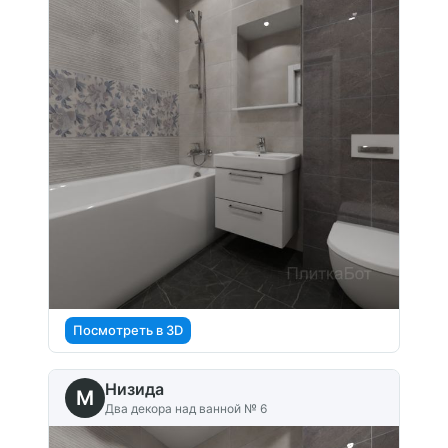
Посмотреть в 3D
Низида
M
Два декора над ванной № 6