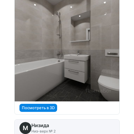
Посмотреть в 3D
Низида
M
Низ-верх № 2