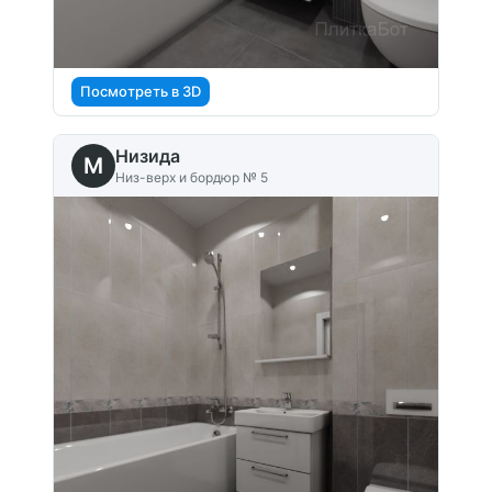
Посмотреть в 3D
Низида
M
Низ-верх и бордюр № 5