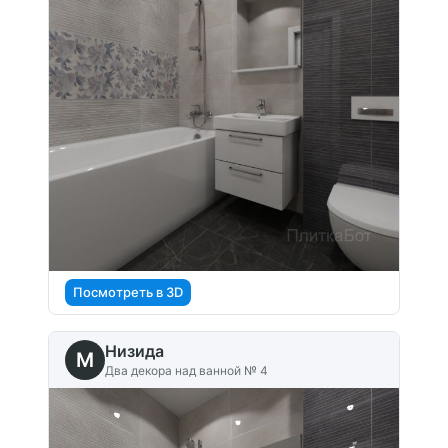
Посмотреть в 3D
Низида
M
Два декора над ванной № 4