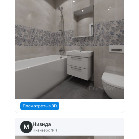
Посмотреть в 3D
Низида
M
Низ-верх № 1