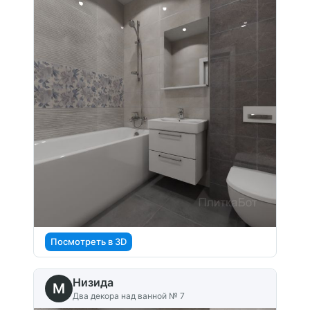
Посмотреть в 3D
Низида
M
Два декора над ванной № 7