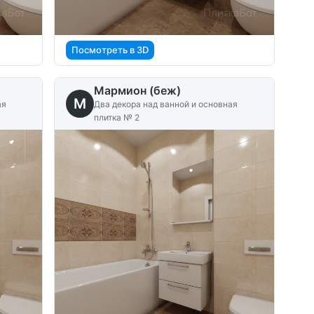
Посмотреть в 3D
Мармион (беж)
M
ая
Два декора над ванной и основная
плитка № 2