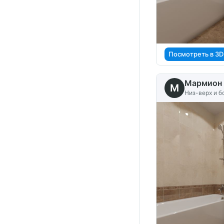
Посмотреть в 3D
Мармион 
M
Низ-верх и 