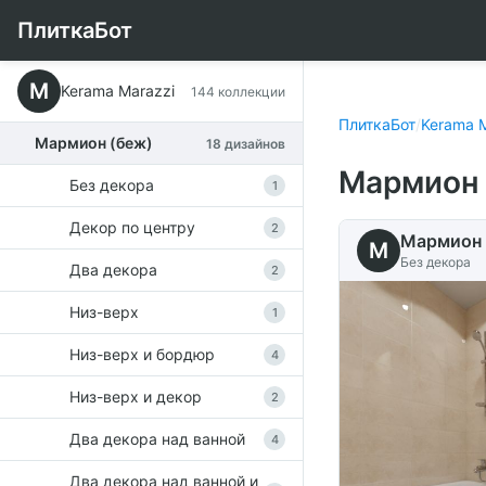
ПлиткаБот
M
Kerama Marazzi
144 коллекции
ПлиткаБот
/
Kerama M
Мармион (беж)
18 дизайнов
Мармион 
Без декора
1
Декор по центру
2
Мармион 
M
Без декора
Два декора
2
Низ-верх
1
Низ-верх и бордюр
4
Низ-верх и декор
2
Два декора над ванной
4
Два декора над ванной и