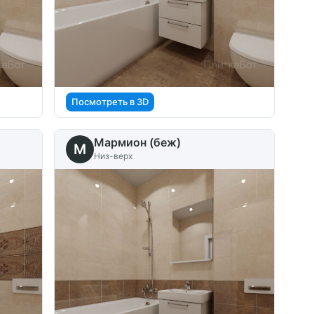
Посмотреть в 3D
Мармион (беж)
M
Низ-верх