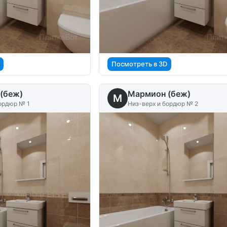
Посмотреть в 3D
(беж)
Мармион (беж)
M
ордюр № 1
Низ-верх и бордюр № 2