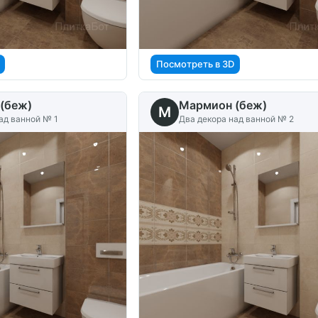
Посмотреть в 3D
(беж)
Мармион (беж)
M
ад ванной № 1
Два декора над ванной № 2