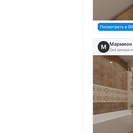
Посмотреть в 3D
Мармион 
M
Два декора н