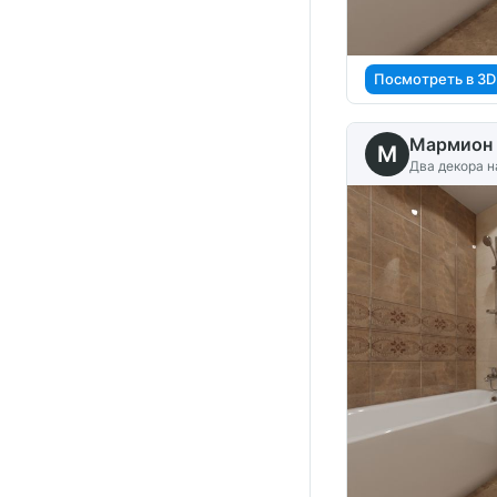
Посмотреть в 3D
Мармион 
M
Два декора н