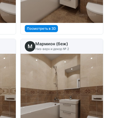
Посмотреть в 3D
Мармион (беж)
M
Низ-верх и декор № 2