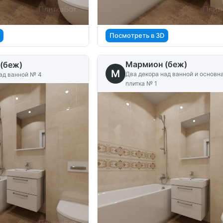
Посмотреть в 3D
Мармион (беж)
(беж)
M
Два декора над ванной и основн
ад ванной № 4
плитка № 1