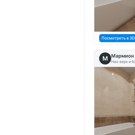
Посмотреть в 3D
Мармион 
M
Низ-верх и б