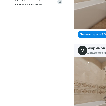
2
основная плитка
Посмотреть в 3D
Мармион 
M
Два декора №