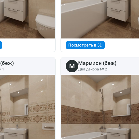
Посмотреть в 3D
(беж)
Мармион (беж)
M
 1
Два декора № 2