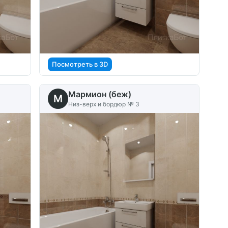
Посмотреть в 3D
Мармион (беж)
M
Низ-верх и бордюр № 3