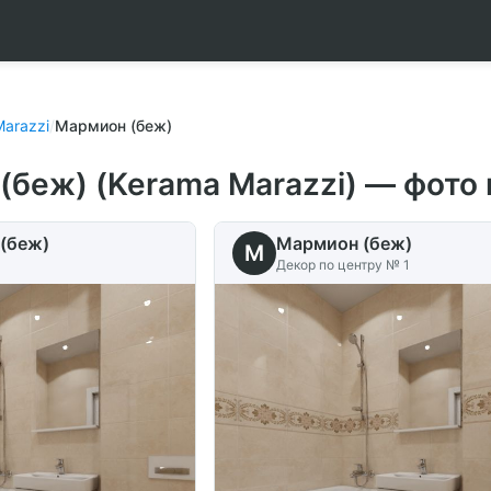
arazzi
/
Мармион (беж)
(беж) (Kerama Marazzi) — фото
(беж)
Мармион (беж)
M
Декор по центру № 1