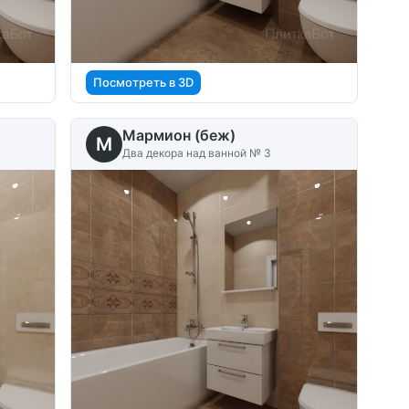
Посмотреть в 3D
Мармион (беж)
M
Два декора над ванной № 3