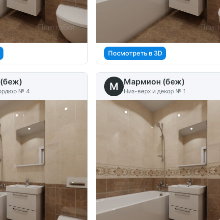
Посмотреть в 3D
(беж)
Мармион (беж)
M
бордюр № 4
Низ-верх и декор № 1