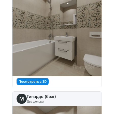
Посмотреть в 3D
Гинардо (беж)
M
Два декора