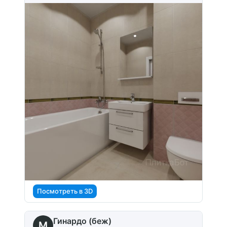
Посмотреть в 3D
Гинардо (беж)
M