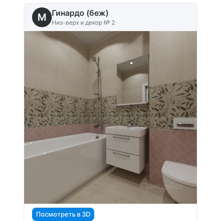
Гинардо (беж)
M
Низ-верх и декор № 2
Посмотреть в 3D