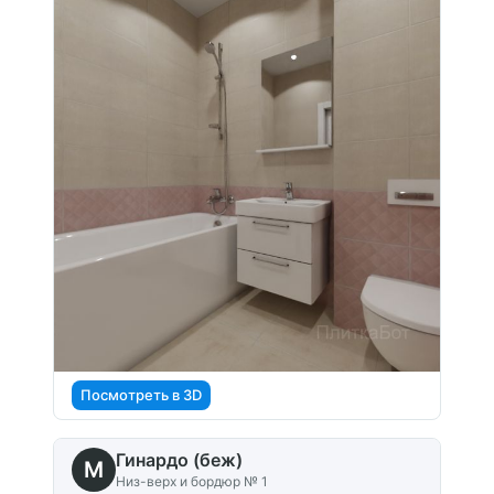
Посмотреть в 3D
Гинардо (беж)
M
Низ-верх и бордюр № 1