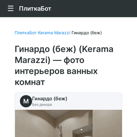
☰
ПлиткаБот
ПлиткаБот
/
Kerama Marazzi
/
Гинардо (беж)
Гинардо (беж) (Kerama
Marazzi) — фото
интерьеров ванных
комнат
Гинардо (беж)
M
Без декора