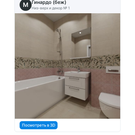
Гинардо (беж)
M
Низ-верх и декор № 1
Посмотреть в 3D