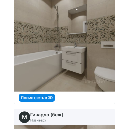
Посмотреть в 3D
Гинардо (беж)
M
Низ-верх