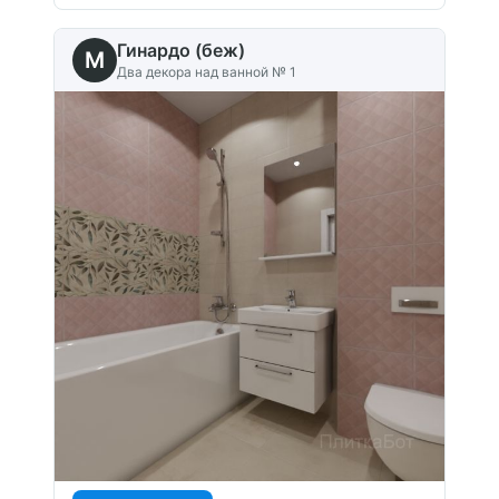
Гинардо (беж)
M
Два декора над ванной № 1