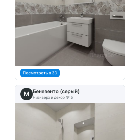
Посмотреть в 3D
Беневенто (серый)
M
Низ-верх и декор № 5