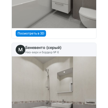
Посмотреть в 3D
Беневенто (серый)
M
Низ-верх и бордюр № 6