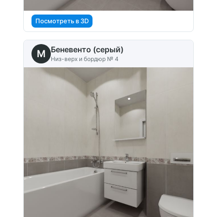
Посмотреть в 3D
Беневенто (серый)
M
Низ-верх и бордюр № 4