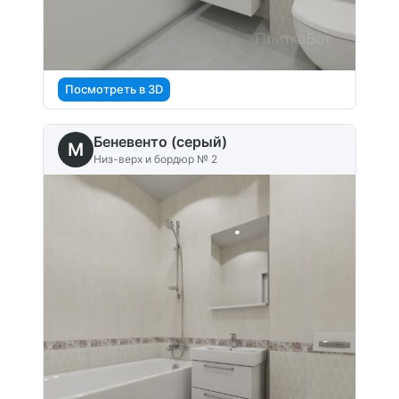
Посмотреть в 3D
Беневенто (серый)
M
Низ-верх и бордюр № 2