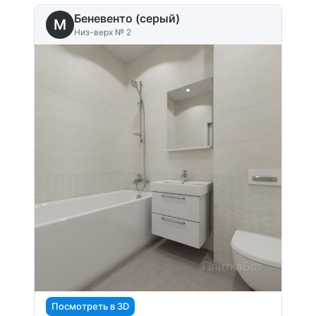
Беневенто (серый)
M
Низ-верх № 2
Посмотреть в 3D