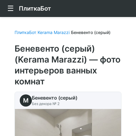
☰
ПлиткаБот
ПлиткаБот
/
Kerama Marazzi
/
Беневенто (серый)
Беневенто (серый)
(Kerama Marazzi) — фото
интерьеров ванных
комнат
Беневенто (серый)
M
Без декора № 2