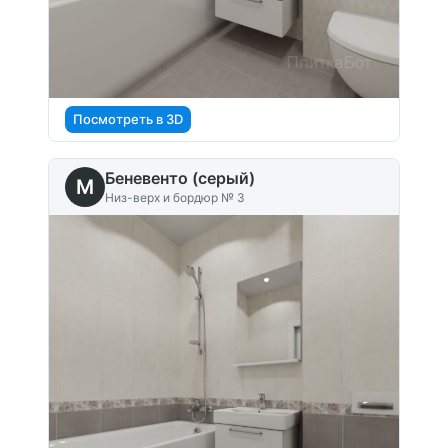
Посмотреть в 3D
Беневенто (серый)
M
Низ-верх и бордюр № 3