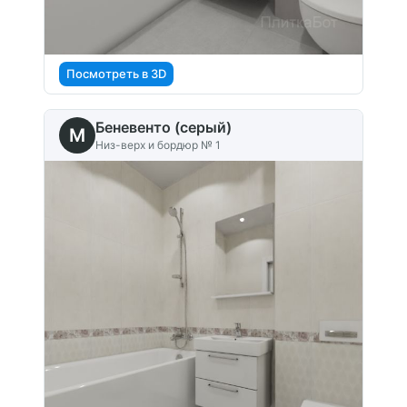
Посмотреть в 3D
Беневенто (серый)
M
Низ-верх и бордюр № 1