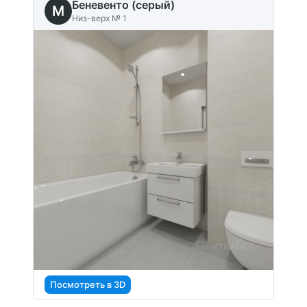
Беневенто (серый)
M
Низ-верх № 1
Посмотреть в 3D