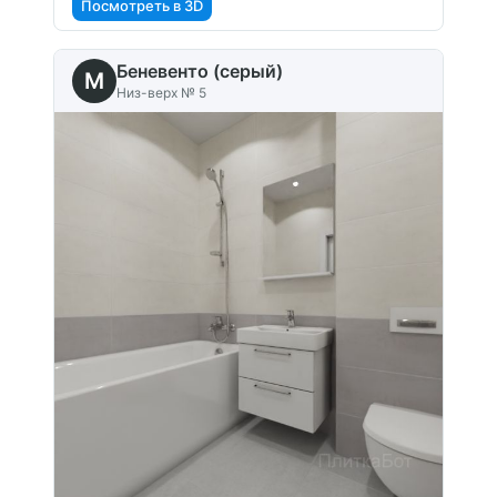
Посмотреть в 3D
Беневенто (серый)
M
Низ-верх № 5