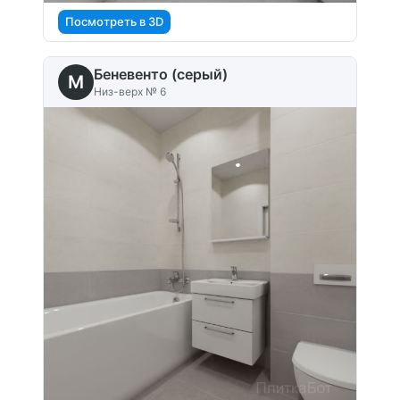
Посмотреть в 3D
Беневенто (серый)
M
Низ-верх № 6