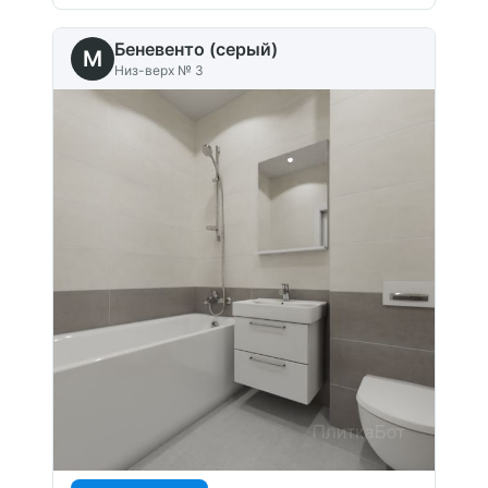
Беневенто (серый)
M
Низ-верх № 3