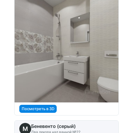
Посмотреть в 3D
Беневенто (серый)
M
Два декора над ванной №22