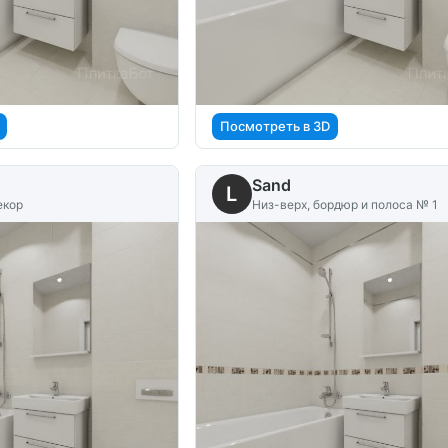
Посмотреть в 3D
Sand
L
екор
Низ-верх, бордюр и полоса № 1