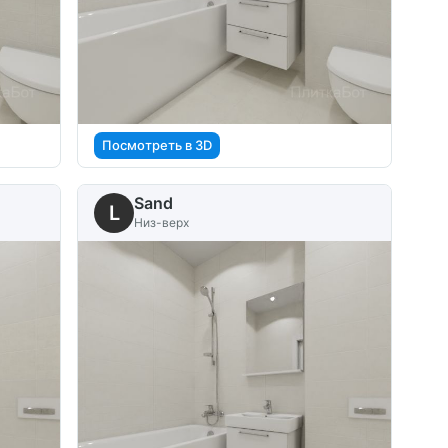
Посмотреть в 3D
Sand
L
Низ-верх