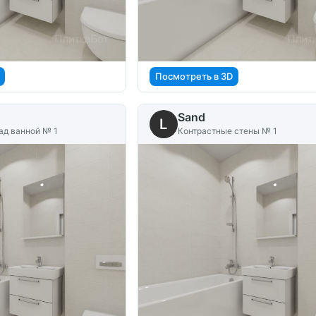
Посмотреть в 3D
Sand
L
ад ванной № 1
Контрастные стены № 1