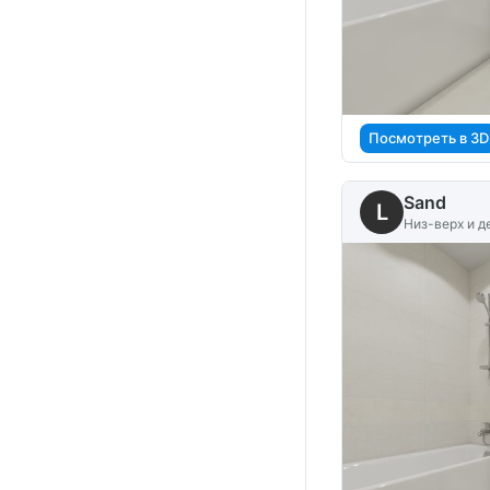
Посмотреть в 3D
Sand
L
Низ-верх и д