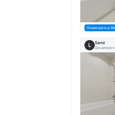
Посмотреть в 3D
Sand
L
Два декора н