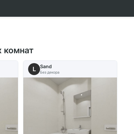
х комнат
Sand
L
Без декора