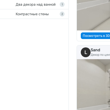
Два декора над ванной
1
Контрастные стены
2
Посмотреть в 3D
Sand
L
Декор по цен