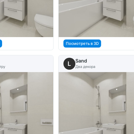
Посмотреть в 3D
Sand
L
тру
Два декора