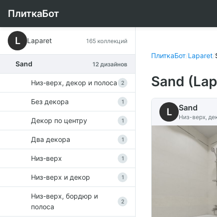
ПлиткаБот
L
Laparet
165 коллекций
ПлиткаБот
/
Laparet
/
Sand
12 дизайнов
Sand (La
Низ-верх, декор и полоса
2
Без декора
1
Sand
L
Низ-верх, де
Декор по центру
1
Два декора
1
Низ-верх
1
Низ-верх и декор
1
Низ-верх, бордюр и
2
полоса