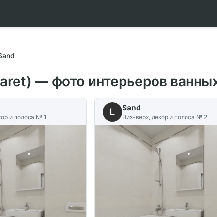
Sand
paret) — фото интерьеров ванны
Sand
L
кор и полоса № 1
Низ-верх, декор и полоса № 2