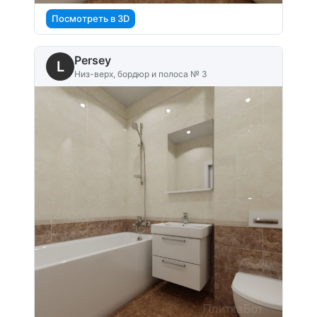
Посмотреть в 3D
Persey
L
Низ-верх, бордюр и полоса № 3