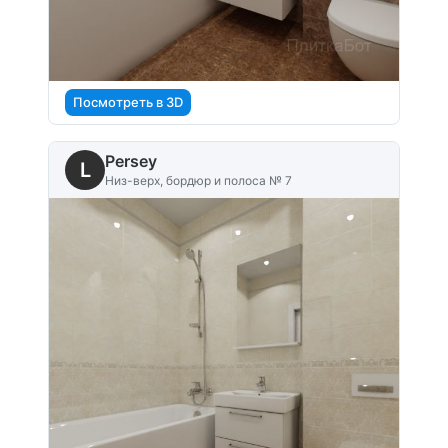
Посмотреть в 3D
Persey
L
Низ-верх, бордюр и полоса № 7