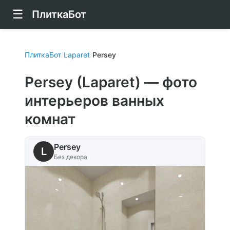
☰
ПлиткаБот
ПлиткаБот
/
Laparet
/
Persey
Persey (Laparet) — фото
интерьеров ванных
комнат
Persey
L
Без декора