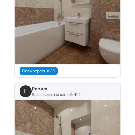
Посмотреть в 3D
Persey
L
Два декора над ванной № 2