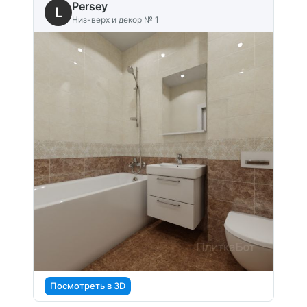
Persey
L
Низ-верх и декор № 1
Посмотреть в 3D