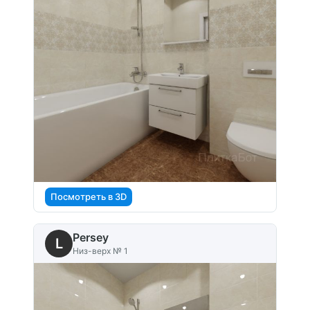
Посмотреть в 3D
Persey
L
Низ-верх № 1