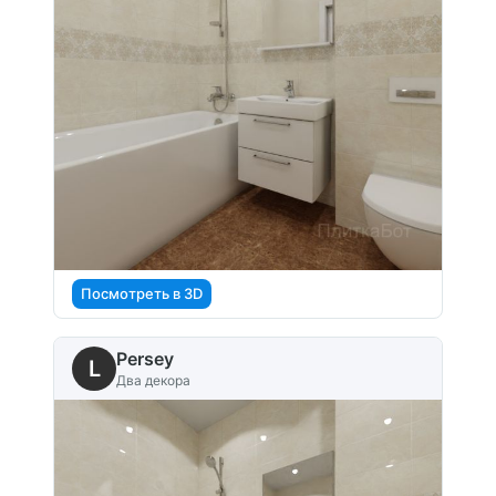
Посмотреть в 3D
Persey
L
Два декора