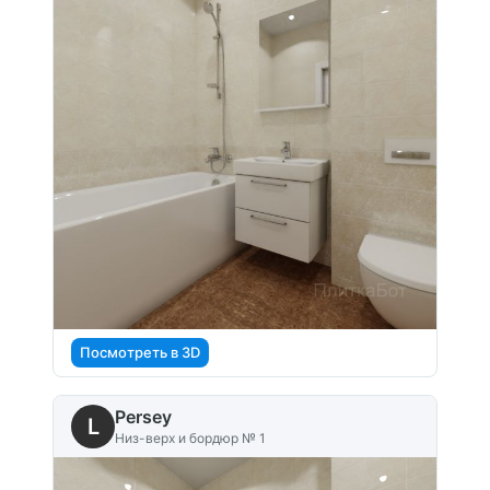
Посмотреть в 3D
Persey
L
Низ-верх и бордюр № 1