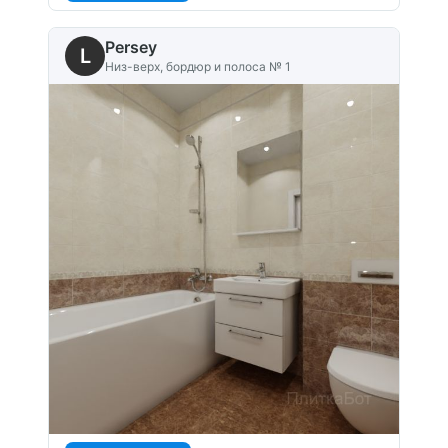
Persey
L
Низ-верх, бордюр и полоса № 1