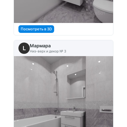
Посмотреть в 3D
Мармара
L
Низ-верх и декор № 3