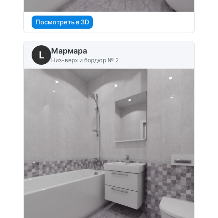
Посмотреть в 3D
Мармара
L
Низ-верх и бордюр № 2