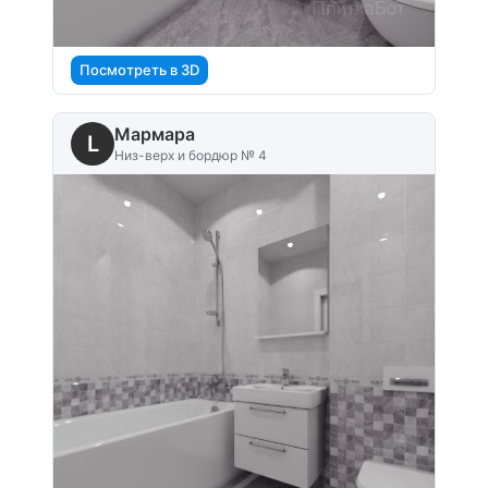
Посмотреть в 3D
Мармара
L
Низ-верх и бордюр № 4