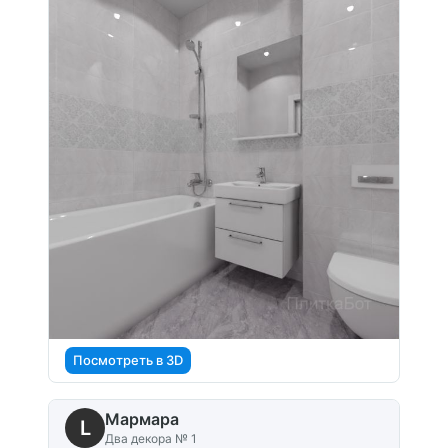
Посмотреть в 3D
Мармара
L
Два декора № 1