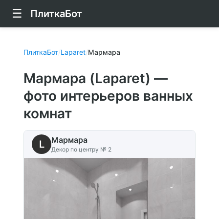
☰
ПлиткаБот
ПлиткаБот
/
Laparet
/
Мармара
Мармара (Laparet) —
фото интерьеров ванных
комнат
Мармара
L
Декор по центру № 2