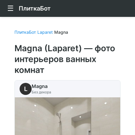
☰
ПлиткаБот
ПлиткаБот
/
Laparet
/
Magna
Magna (Laparet) — фото
интерьеров ванных
комнат
Magna
L
Без декора