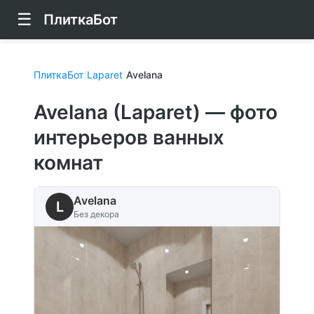
☰
ПлиткаБот
ПлиткаБот
/
Laparet
/
Avelana
Avelana (Laparet) — фото
интерьеров ванных
комнат
Avelana
L
Без декора