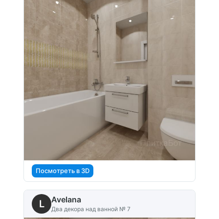
Посмотреть в 3D
Avelana
L
Два декора над ванной № 7