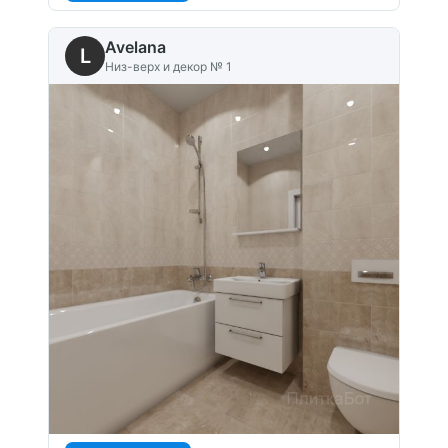
Avelana
L
Низ-верх и декор № 1