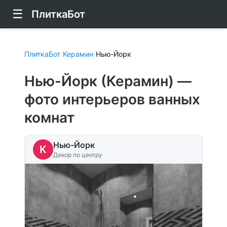
☰
ПлиткаБот
ПлиткаБот
/
Керамин
/
Нью-Йорк
Нью-Йорк (Керамин) —
фото интерьеров ванных
комнат
Нью-Йорк
K
Декор по центру