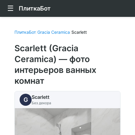
☰
ПлиткаБот
ПлиткаБот
/
Gracia Ceramica
/
Scarlett
Scarlett (Gracia
Ceramica) — фото
интерьеров ванных
комнат
Scarlett
G
Без декора