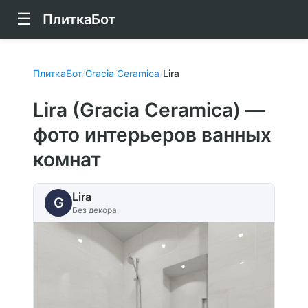
☰
ПлиткаБот
ПлиткаБот
/
Gracia Ceramica
/
Lira
Lira (Gracia Ceramica) —
фото интерьеров ванных
комнат
Lira
G
Без декора