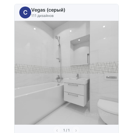
Vegas (серый)
C
111 дизайнов
‹
›
1 / 1