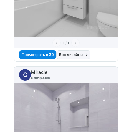
‹
›
1 / 1
Посмотреть в 3D
Все дизайны →
Miracle
C
6 дизайнов