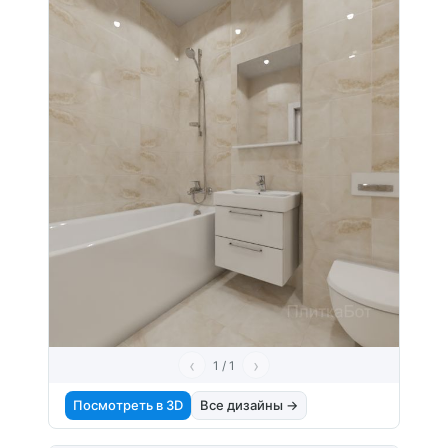
‹
›
1 / 1
Посмотреть в 3D
Все дизайны →