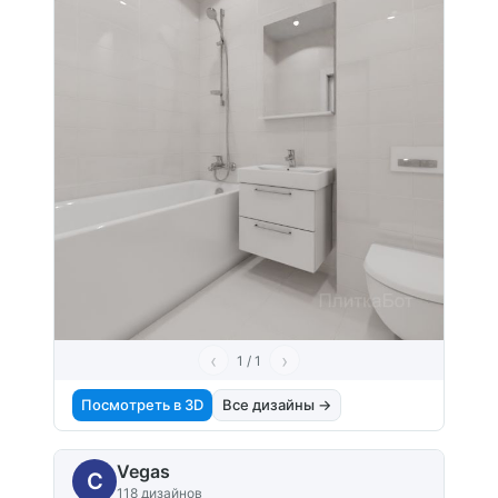
‹
›
1 / 1
Посмотреть в 3D
Все дизайны →
Vegas
C
118 дизайнов