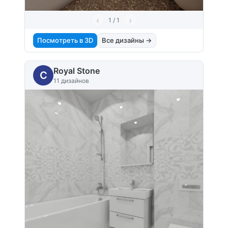
‹
›
1 / 1
Посмотреть в 3D
Все дизайны →
Royal Stone
C
11 дизайнов