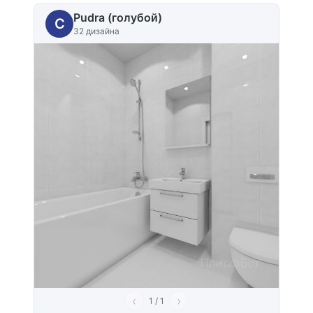
Pudra (голубой)
C
32 дизайна
‹
›
1 / 1