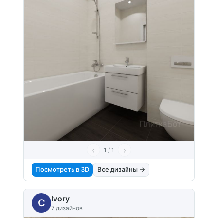
‹
›
1 / 1
Посмотреть в 3D
Все дизайны →
Ivory
C
7 дизайнов