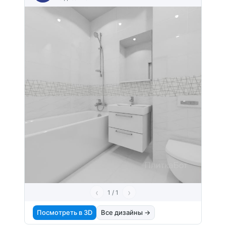
‹
›
1 / 1
Посмотреть в 3D
Все дизайны →