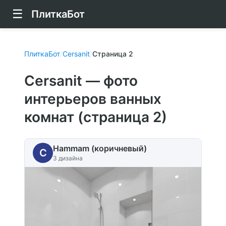
☰
ПлиткаБот
ПлиткаБот
/
Cersanit
/
Страница 2
Cersanit — фото
интерьеров ванных
комнат (страница 2)
Hammam (коричневый)
C
3 дизайна